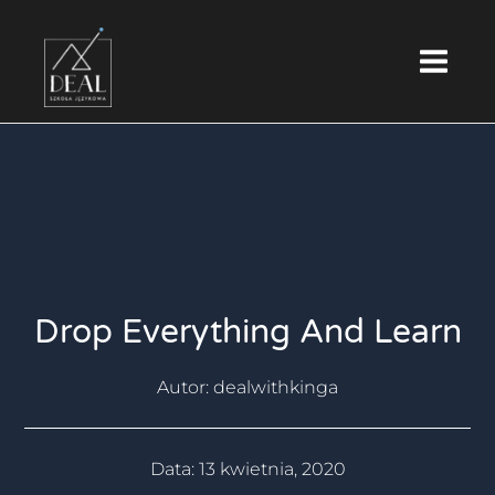
Skip
Main
to
Menu
content
Drop Everything And Learn
Autor:
dealwithkinga
Data:
13 kwietnia, 2020